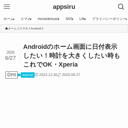
appsiru
ホーム
スマホ
movie&music
SNS
Life
プライバシーポリシー
ホーム
スマホ
Android
Androidのホーム画面に日付表示
2025
したい！時計を大きくしたい時も
6/27
これでOK・Xperia
PR
2023-12-30
2025-06-27
Android