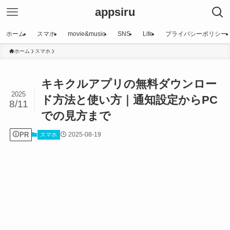
appsiru
ホーム
スマホ
movie&music
SNS
Life
プライバシーポリシー
ホーム
スマホ
キキクルアプリの無料ダウンロー
2025
ド方法と使い方｜通知設定からPC
8/11
での見方まで
PR
2025-08-19
スマホ