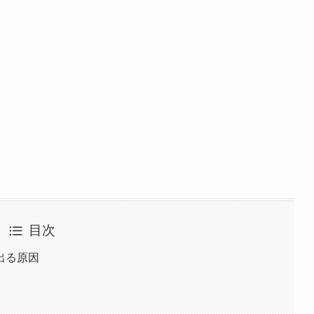
目次
出る原因