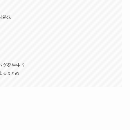
対処法
く
バグ発生中？
出るまとめ